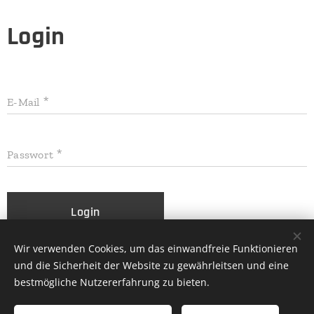
Login
E-Mail
Passwort
Login
Wir verwenden Cookies, um das einwandfreie Funktionieren
Haben Sie Ihr Passwort vergessen?
und die Sicherheit der Website zu gewährleitsen und eine
bestmögliche Nutzererfahrung zu bieten.