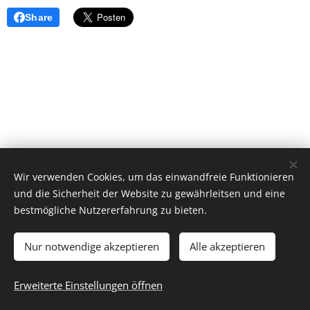
Share
Wir verwenden Cookies, um das einwandfreie Funktionieren
und die Sicherheit der Website zu gewährleitsen und eine
bestmögliche Nutzererfahrung zu bieten.
Nur notwendige akzeptieren
Alle akzeptieren
Alle Rechte vorbehalten | Fieberbrunn MC- Pramau seit 1979
im Register eingetragen seit 1981
Erweiterte Einstellungen öffnen
Cookies