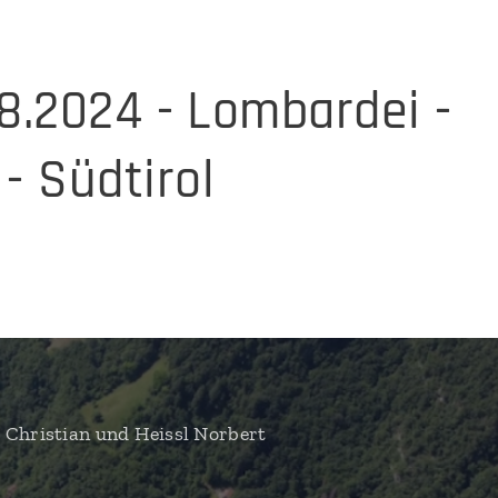
8.2024 - Lombardei -
 - Südtirol
 Christian und Heissl Norbert